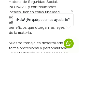
materia de Seguridad Social,
INFONAVIT y contribuciones
locales, tienen como finalidad
adicional la evaluación de posibles
¡Hola! ¿En qué podemos ayudarte?
alternativas para obtener los
beneficios que otorgan las leyes
de la materia.
Nuestro trabajo es desarrollado en
forma profesional y personalizada.
La metodología que empleamos en
los procesos de auditoría está
diseñada para proporcionar, no
solamente asesoría en la materia,
sino para permitir una constante
interrelación encaminada a
satisfacer las necesidades y
expectativas específicas de cada
uno de nuestros clientes. Los
servicios que prestamos en esta
materia son los siguientes: